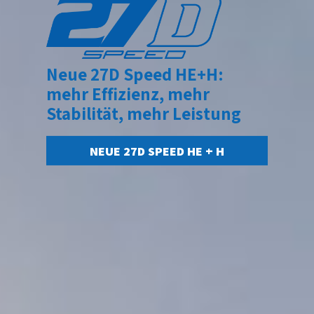
Kompakt in der Stadt, volle
Neue 27D Speed HE+H:
Manövrierfähigkeit.
mehr Effizienz, mehr
Stabilität, mehr Leistung
ENTDECKE DIE NEUE 20A SPEED
NEUE 27D SPEED HE + H