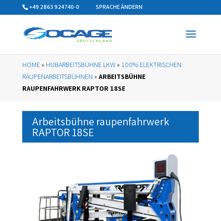
+49 2863 924740-0
SPRACHE ÄNDERN
HOME
»
HUBARBEITSBÜHNE LKW
»
100% ELEKTRISCHEN
RAUPENARBEITSBÜHNEN
»
ARBEITSBÜHNE
RAUPENFAHRWERK RAPTOR 18SE
Arbeitsbühne raupenfahrwerk
RAPTOR 18SE