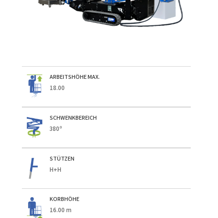
ARBEITSHÖHE MAX.
18.00
SCHWENKBEREICH
380º
STÜTZEN
H+H
KORBHÖHE
16.00 m