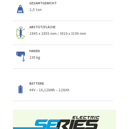
GESAMTGEWICHT
2,5 ton
ABSTÜTZFLÄCHE
2845 x 2855 mm / 3010 x 3190 mm
HAKEN
230 kg
BATTERIE
44V – 10,12kWh – 228Ah