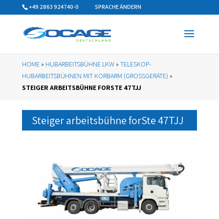
+49 2863 924740-0
SPRACHE ÄNDERN
HOME
»
HUBARBEITSBÜHNE LKW
»
TELESKOP-
HUBARBEITSBÜHNEN MIT KORBARM (GROSSGERÄTE)
»
STEIGER ARBEITSBÜHNE FORSTE 47TJJ
Steiger arbeitsbühne forSte 47TJJ