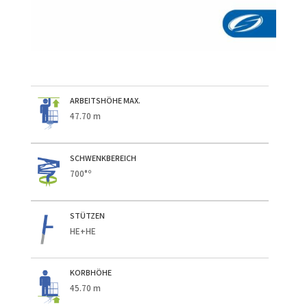
ARBEITSHÖHE MAX.
47.70 m
SCHWENKBEREICH
700°º
STÜTZEN
HE+HE
KORBHÖHE
45.70 m